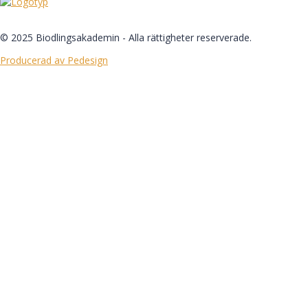
© 2025 Biodlingsakademin - Alla rättigheter reserverade.
Producerad av Pedesign
Logga in
Lösenordet måste ha minst 8 tecken
med siffror och bokstäver, innehålla minst 1 versal
Kom ihåg mig
Logga in
Registrera dig
Återställ lösenord
Skicka återställningslänk
Länken för återställning av lösenord har skickats
till din e-post
Stäng
Inget konto?
Registrera dig
Logga in
Glömt lösenord?