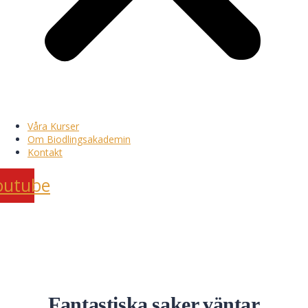
Våra Kurser
Om Biodlingsakademin
Kontakt
outube
Fantastiska saker väntar