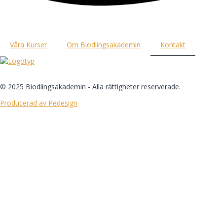
Våra Kurser
Om Biodlingsakademin
Kontakt
© 2025 Biodlingsakademin - Alla rättigheter reserverade.
Producerad av Pedesign
Logga in
Lösenordet måste ha minst 8 tecken med 
Kom ihåg mig
Logga in
Registrera dig
Återställ lösenord