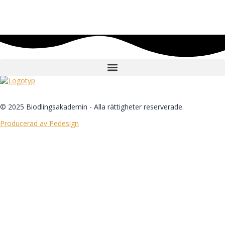
© 2025 Biodlingsakademin - Alla rättigheter reserverade.
Producerad av Pedesign
Logga in
Lösenordet måste ha minst 8 tecken
med siffror och bokstäver, innehålla minst 1 versal