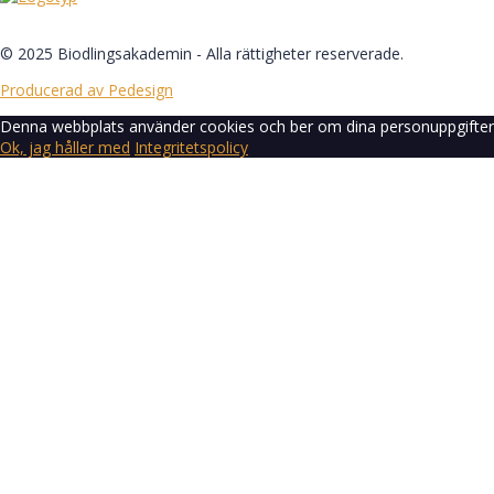
© 2025 Biodlingsakademin - Alla rättigheter reserverade.
Producerad av Pedesign
Denna webbplats använder cookies och ber om dina personuppgifter fö
Ok, jag håller med
Integritetspolicy