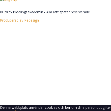
© 2025 Biodlingsakademin - Alla rättigheter reserverade.
Producerad av Pedesign
Logga in
Lösenordet måste ha minst 8 tecken med 
Kom ihåg mig
Logga in
Registrera dig
Återställ lösenord
Skicka återställningslänk
Länken för återställning av lösenord har skickats
till din e-post
Stäng
Inget konto?
Registrera dig
Logga in
Glömt lösenord?
Denna webbplats använder cookies och ber om dina personuppgifter fö