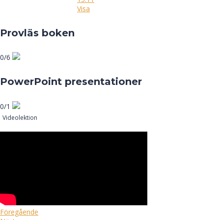
Visa
Provläs boken
0/6
PowerPoint presentationer
0/1
Videolektion
Kapitel 7 – Grundläggande
honungsberedning
Föregående