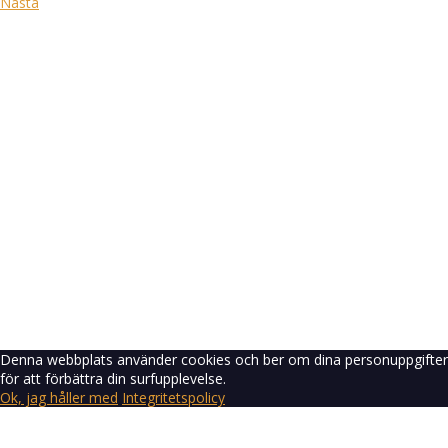
Nästa
Logga in
Lösenordet måste ha minst 8 tecken
med siffror och bokstäver, innehålla minst 1 versal
Kom ihåg mig
Logga in
Registrera dig
Återställ lösenord
Skicka återställningslänk
Länken för återställning av lösenord har skickats
till din e-post
Stäng
Inget konto?
Registrera dig
Logga in
Glömt lösenord?
Denna webbplats använder cookies och ber om dina personuppgifter
för att förbättra din surfupplevelse.
Ok, jag håller med
Integritetspolicy