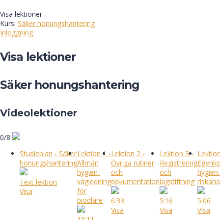
Visa lektioner
Kurs:
Säker honungshantering
Inloggning
Visa lektioner
Säker honungshantering
Videolektioner
0/8
Studieplan - Säker
Lektion 1 -
Lektion 2 -
Lektion 3 -
Lektion
honungshantering
Allmän
Övriga rutiner
Registrering
Egenkon
hygien-
och
och
hygien
vägledning
dokumentation
lagstiftning
riskana
Text lektion
för
Visa
biodlare
6:33
5:16
5:06
Visa
Visa
Visa
15:11