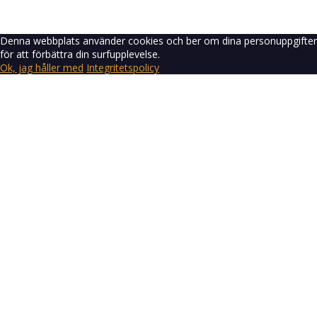
Länken för återställning av lösenord har skickats
till din e-post
Stäng
Inget konto?
Registrera dig
Logga in
Glömt lösenord?
Denna webbplats använder cookies och ber om dina personuppgifter
för att förbättra din surfupplevelse.
Ok, jag håller med
Integritetspolicy